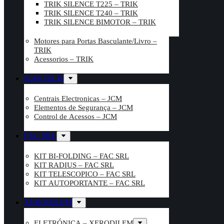
TRIK SILENCE T225 – TRIK
TRIK SILENCE T240 – TRIK
TRIK SILENCE BIMOTOR – TRIK
Motores para Portas Basculante/Livro –
TRIK
Acessorios – TRIK
JCM-TECH
Centrais Electronicas – JCM
Elementos de Segurança – JCM
Control de Acessos – JCM
FAC SRL
KIT BI-FOLDING – FAC SRL
KIT RADIUS – FAC SRL
KIT TELESCOPICO – FAC SRL
KIT AUTOPORTANTE – FAC SRL
XERODILEM
ELETRÓNICA – XERODILEM