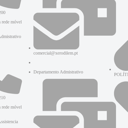
200
 rede móvel
dmistrativo
comercial@xerodilem.pt
Departamento Admistrativo
POLÍT
210
 rede móvel
ssistencia