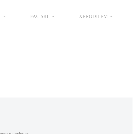
H
FAC SRL
XERODILEM
ossa newsletter