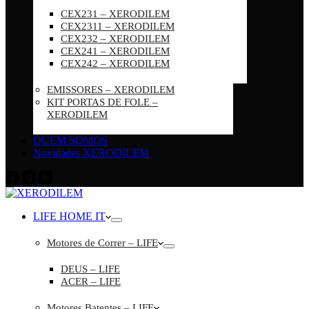
CEX231 – XERODILEM
CEX2311 – XERODILEM
CEX232 – XERODILEM
CEX241 – XERODILEM
CEX242 – XERODILEM
EMISSORES – XERODILEM
KIT PORTAS DE FOLE –
XERODILEM
QUEM SOMOS
Novidades XERODILEM
LIFE HOME IT
Motores de Correr – LIFE
DEUS – LIFE
ACER – LIFE
Motores Batentes – LIFE